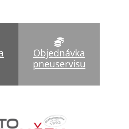
a
Objednávka
pneuservisu