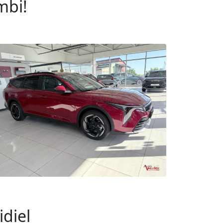
mbi!
diel