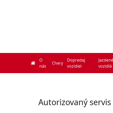
O
Dopredaj
Jazden
(current)
Chery
nás
vozidiel
vozidlá
Autorizovaný servis 