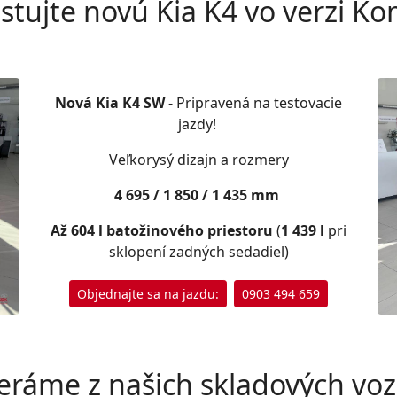
stujte novú Kia K4 vo verzi Ko
Nová Kia K4 SW
- Pripravená na testovacie
jazdy!
Veľkorysý dizajn a rozmery
4 695 / 1 850 / 1 435 mm
Až 604 l batožinového priestoru
(
1 439 l
pri
sklopení zadných sedadiel)
Objednajte sa na jazdu:
0903 494 659
eráme z našich skladových vozi