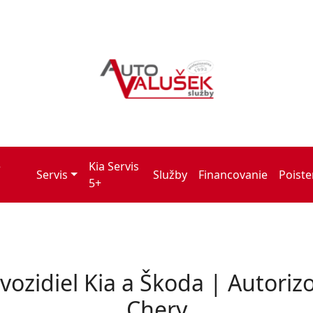
é
Kia Servis
Servis
Služby
Financovanie
Poiste
5+
vozidiel Kia a Škoda | Autoriz
Chery