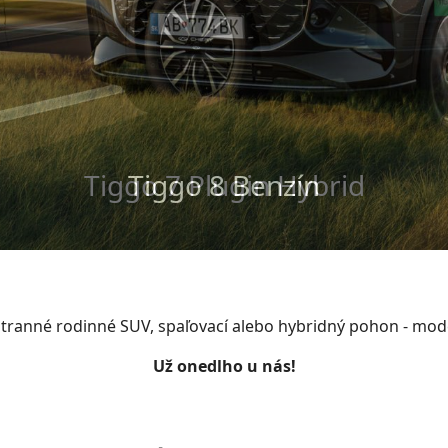
Tiggo 8 Plugin Hybrid
Tiggo 8 Benzín
estranné rodinné SUV, spaľovací alebo hybridný pohon - mo
Už onedlho u nás!