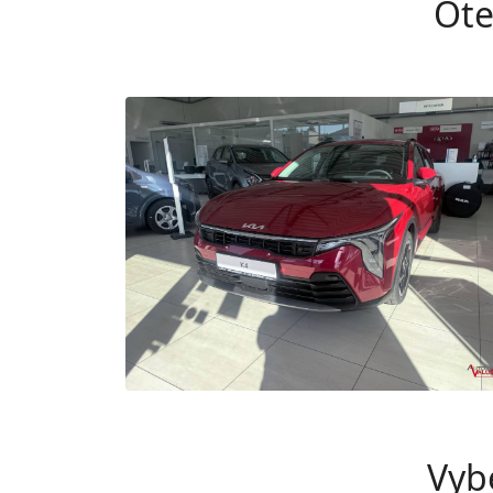
Ote
Vyb