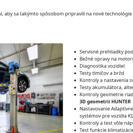
, aby sa takýmto spôsobom pripravili na nové technológie v
Servisné prehliadky po
Bežné opravy na motor
Diagnostika vozidiel
Testy tlmičov a brźd
Kontroly a nastavenia sv
Testy akumulátora, alte
Kontroly geometrie ria
3D geometrii HUNTER
Nastavovanie Adaptívn
systémov pre vozidla K
Kontroly a test vôle ná
Test funkcie klimatizácie