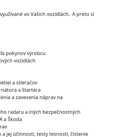
yužívané vo Vašich vozidlách. A preto si
dľa pokynov výrobcu
ových vozidlách
etiel a stieračov
rnátora a štartéra
denia a zavesenia náprav na
eho radaru a iných bezpečnostných
IA a Škoda
prav
 a jej účinnosti, testy tesnosti, čistenie