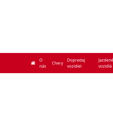
O
Dopredaj
Jazden
Chery
nás
vozidiel
vozidlá