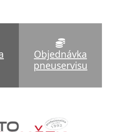
a
Objednávka
pneuservisu