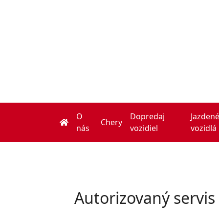
O
Dopredaj
Jazden
(current)
Chery
nás
vozidiel
vozidlá
Autorizovaný servis 