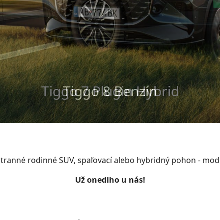
Tiggo 8 Plugin Hybrid
Tiggo 8 Benzín
estranné rodinné SUV, spaľovací alebo hybridný pohon - mo
Už onedlho u nás!