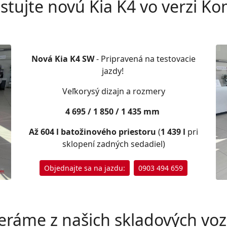
stujte novú Kia K4 vo verzi Ko
Nová Kia K4 SW
- Pripravená na testovacie
jazdy!
Veľkorysý dizajn a rozmery
4 695 / 1 850 / 1 435 mm
Až 604 l batožinového priestoru
(
1 439 l
pri
sklopení zadných sedadiel)
Objednajte sa na jazdu:
0903 494 659
eráme z našich skladových vozi