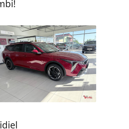
mbi!
diel