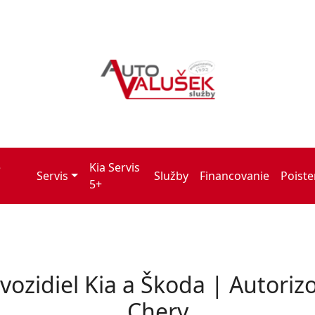
é
Kia Servis
Servis
Služby
Financovanie
Poiste
5+
vozidiel Kia a Škoda | Autoriz
Chery