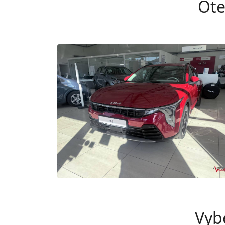
Ote
Vyb