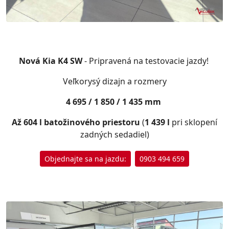
Nová Kia K4 SW
- Pripravená na testovacie jazdy!
Veľkorysý dizajn a rozmery
4 695 / 1 850 / 1 435 mm
Až 604 l batožinového priestoru
(
1 439 l
pri sklopení
zadných sedadiel)
Objednajte sa na jazdu:
0903 494 659