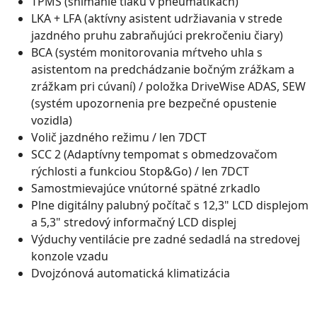
TPMS (snímanie tlaku v pneumatikách)
LKA + LFA (aktívny asistent udržiavania v strede
jazdného pruhu zabraňujúci prekročeniu čiary)
BCA (systém monitorovania mŕtveho uhla s
asistentom na predchádzanie bočným zrážkam a
zrážkam pri cúvaní) / položka DriveWise ADAS, SEW
(systém upozornenia pre bezpečné opustenie
vozidla)
Volič jazdného režimu / len 7DCT
SCC 2 (Adaptívny tempomat s obmedzovačom
rýchlosti a funkciou Stop&Go) / len 7DCT
Samostmievajúce vnútorné spätné zrkadlo
Plne digitálny palubný počítač s 12,3" LCD displejom
a 5,3" stredový informačný LCD displej
Výduchy ventilácie pre zadné sedadlá na stredovej
konzole vzadu
Dvojzónová automatická klimatizácia