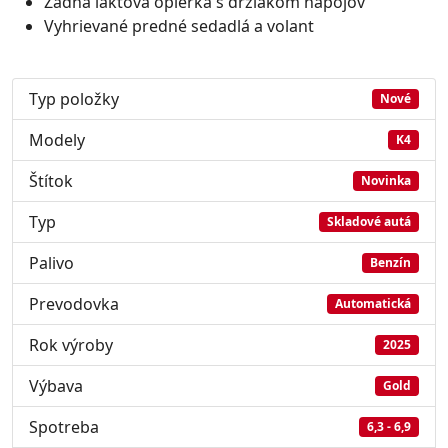
Zadná lakťová opierka s držiakom nápojov
Vyhrievané predné sedadlá a volant
Typ položky
Nové
Modely
K4
Štítok
Novinka
Typ
Skladové autá
Palivo
Benzín
Prevodovka
Automatická
Rok výroby
2025
Výbava
Gold
Spotreba
6,3 - 6,9