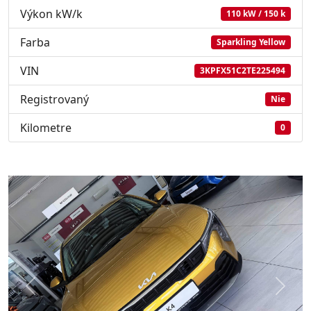
Výkon kW/k
110 kW / 150 k
Farba
Sparkling Yellow
VIN
3KPFX51C2TE225494
Registrovaný
Nie
Kilometre
0
Předchozí
Další