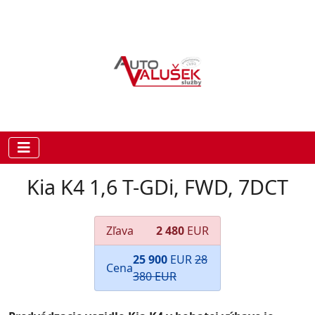
Kia K4 1,6 T-GDi, FWD, 7DCT
Zľava
2 480
EUR
25 900
EUR
28
Cena
380 EUR