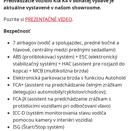
Predvádzacie vozidlo Kia K4 v bohatej výbave
je
aktuálne vystavené v našom showroome.
Pozrite si
PREZENTAČNÉ VIDEO
.
Bezpečnosť
7 airbagov (vodič a spolujazdec, predné bočné a
hlavové, centrálny medzi prednými sedadlami)
ABS (protiblokovací systém) + ESC (elektronický
stabilizačný systém) + HAC (asistent pre rozjazd do
kopca) + MCB (multikolízna brzda)
Elektronická parkovacia brzda s funkciou Autohold
FCA+ (asistent na predchádzanie čelným zrážkam
detegujúci automobily/cyklistov/chodcov);
FCA-JX (asistent na predchádzanie zrážkam s
protiidúcimi vozidlami pri odbočovaní vľavo)
ICC-D (systém monitorovania stavu vodiča
pomocou kamery v interiéri vozidla)
ISG (Štart/Stop systém)