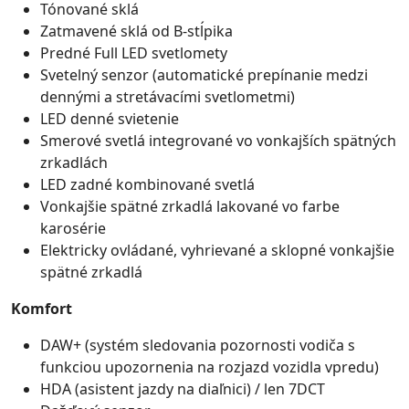
Tónované sklá
Zatmavené sklá od B-stĺpika
Predné Full LED svetlomety
Svetelný senzor (automatické prepínanie medzi
dennými a stretávacími svetlometmi)
LED denné svietenie
Smerové svetlá integrované vo vonkajších spätných
zrkadlách
LED zadné kombinované svetlá
Vonkajšie spätné zrkadlá lakované vo farbe
karosérie
Elektricky ovládané, vyhrievané a sklopné vonkajšie
spätné zrkadlá
Komfort
DAW+ (systém sledovania pozornosti vodiča s
funkciou upozornenia na rozjazd vozidla vpredu)
HDA (asistent jazdy na diaľnici) / len 7DCT