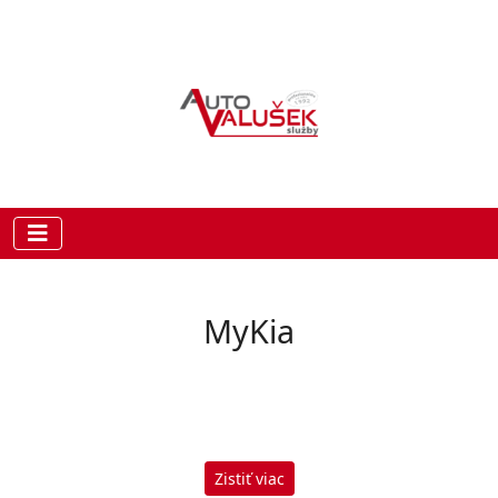
MyKia
Zistiť viac