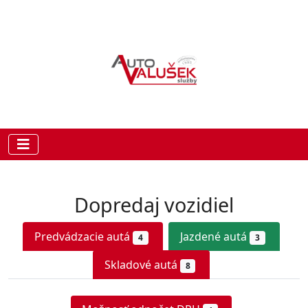
Dopredaj vozidiel
Predvádzacie autá
Jazdené autá
4
3
Skladové autá
8