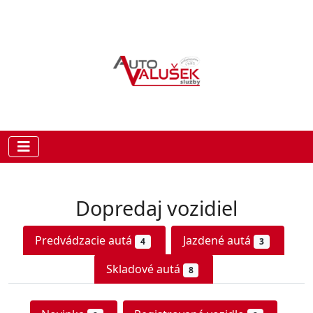
Dopredaj vozidiel
Predvádzacie autá
Jazdené autá
4
3
Skladové autá
8