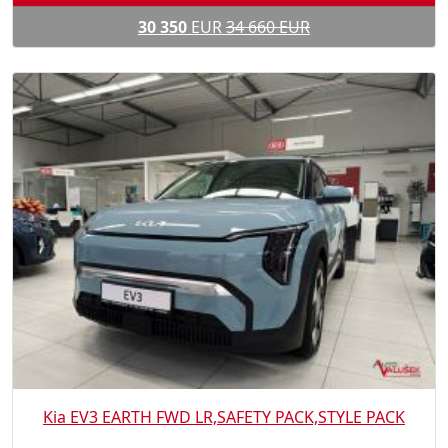
30 350
EUR
34 660 EUR
Kia EV3 EARTH FWD LR,SAFETY PACK,STYLE PACK