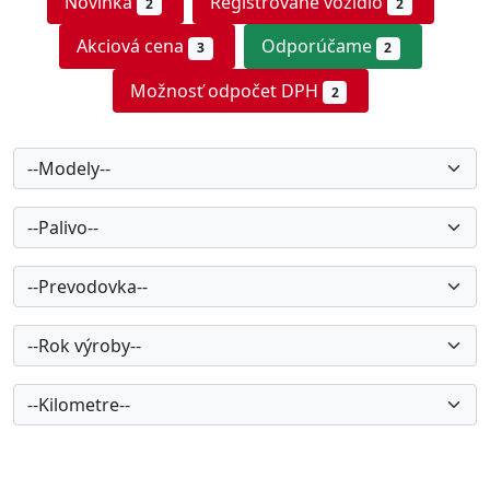
Novinka
Registrované vozidlo
2
2
Akciová cena
Odporúčame
3
2
Možnosť odpočet DPH
2